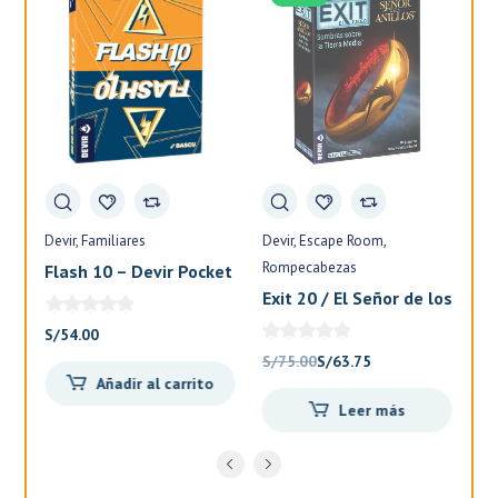
Devir
Familiares
Devir
Escape Room
Fa
Rompecabezas
Flash 10 – Devir Pocket
El
Exit 20 / El Señor de los
Anillos – Devir
S/
54.00
S/
El
El
S/
75.00
S/
63.75
Añadir al carrito
precio
precio
Leer más
original
actual
.
era:
es:
S/75.00.
S/63.75.