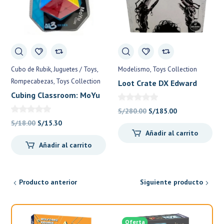
Cubo de Rubik
Juguetes / Toys
Modelismo
Toys Collection
Rompecabezas
Toys Collection
Loot Crate DX Edward
Scissorhands Master
Cubing Classroom: MoYu
Sculpture Figurine Figure
Meilong3: 3x3x3
El
El
S/
280.00
S/
185.00
2018 BOXED
Stickerless Cube – Reinos
El
El
precio
precio
S/
18.00
S/
15.30
Olvidados
Añadir al carrito
precio
precio
original
actual
Añadir al carrito
original
actual
era:
es:
era:
es:
S/280.00.
S/185.00.
S/18.00.
S/15.30.
Producto anterior
Siguiente producto
Oferta