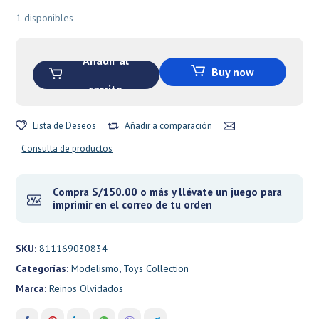
original
actual
1 disponibles
era:
es:
S/300.00.
S/255.00.
Añadir al
Buy now
carrito
Lista de Deseos
Añadir a comparación
Consulta de productos
Compra S/150.00 o más y llévate un juego para
imprimir en el correo de tu orden
SKU:
811169030834
Categorías:
Modelismo
,
Toys Collection
Marca:
Reinos Olvidados