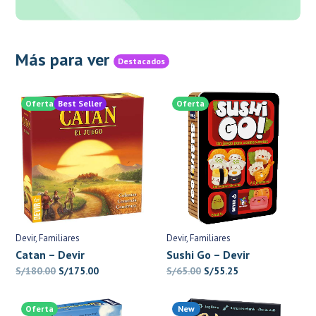
Más para ver
Destacados
Oferta
Best Seller
Oferta
Devir
Familiares
Devir
Familiares
Catan – Devir
Sushi Go – Devir
El
El
El
El
S/
180.00
S/
175.00
S/
65.00
S/
55.25
precio
precio
precio
precio
original
actual
original
actual
Oferta
New