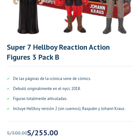
Super 7 Hellboy Reaction Action
Figures 3 Pack B
De las páginas de la icónica serie de cómics.
Debutó originalmente en el nycc 2018.
Figuras totalmente articuladas.
Incluye Hellboy versión 2 (sin cuernos), Rasputin y Johann Kraus.
El
El
S/
255.00
S/
300.00
precio
precio