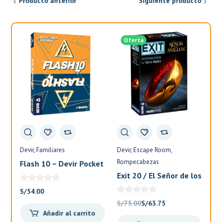
Producto anterior
Siguiente producto
Oferta
Devir
Familiares
Devir
Escape Room
Fa
Rompecabezas
Flash 10 – Devir Pocket
El
Exit 20 / El Señor de los
Anillos – Devir
S/
54.00
S/
El
El
S/
75.00
S/
63.75
Añadir al carrito
precio
precio