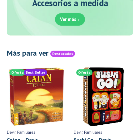
Accesorios a medida
Ver más
Más para ver
Destacados
Oferta
Best Seller
Oferta
Devir
Familiares
Devir
Familiares
Catan – Devir
Sushi Go – Devir