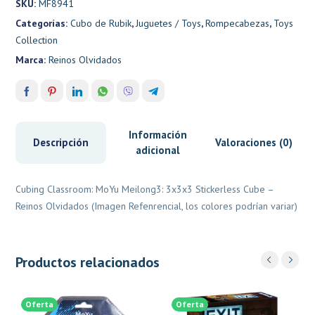
SKU:
MF8941
Categorías:
Cubo de Rubik
,
Juguetes / Toys
,
Rompecabezas
,
Toys
Collection
Marca:
Reinos Olvidados
Información
Descripción
Valoraciones (0)
adicional
Cubing Classroom: MoYu Meilong3: 3x3x3 Stickerless Cube –
Reinos Olvidados (Imagen Refenrencial, los colores podrían variar)
Productos relacionados
Oferta
Oferta