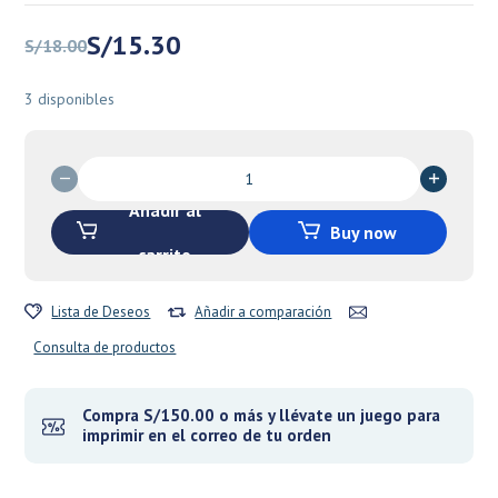
El
El
S/
15.30
S/
18.00
precio
precio
original
actual
3 disponibles
era:
es:
S/18.00.
S/15.30.
Cubing
Classroom:
Añadir al
MoYu
Buy now
Meilong3:
carrito
3x3x3
Stickerless
Lista de Deseos
Añadir a comparación
Cube
-
Consulta de productos
Reinos
Olvidados
cantidad
Compra S/150.00 o más y llévate un juego para
imprimir en el correo de tu orden