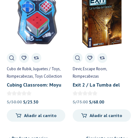
Cubo de Rubik
Juguetes / Toys
Devir
Escape Room
Rompecabezas
Toys Collection
Rompecabezas
Cubing Classroom: Moyu
Exit 2 / La Tumba del
Meilong3 Pack: 3x3x3,
Faraón – Devir
3x3x3 mini, Snake.
El
El
El
El
S/
30.00
S/
25.50
S/
75.00
S/
68.00
Stickerless – Reinos
precio
precio
precio
precio
Olvidados
Añadir al carrito
Añadir al carrito
original
actual
original
actual
era:
es:
era:
es:
S/30.00.
S/25.50.
S/75.00.
S/68.00.