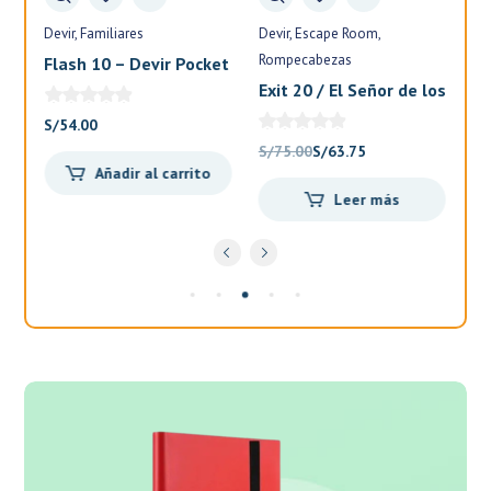
Devir
Familiares
Devir
Escape Room
Fa
Rompecabezas
Flash 10 – Devir Pocket
El
Exit 20 / El Señor de los
Anillos – Devir
S/
54.00
S/
El
El
S/
75.00
S/
63.75
Añadir al carrito
precio
precio
Leer más
original
actual
.
era:
es:
S/75.00.
S/63.75.