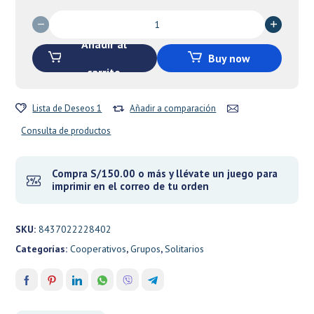
S/220.00.
S/187.00.
Set
a
Añadir al
Watch:
Buy now
Swords
carrito
of
the
Lista de Deseos 1
Añadir a comparación
Coin
-
Consulta de productos
Bumblebee
cantidad
Compra S/150.00 o más y llévate un juego para
imprimir en el correo de tu orden
SKU:
8437022228402
Categorías:
Cooperativos
,
Grupos
,
Solitarios