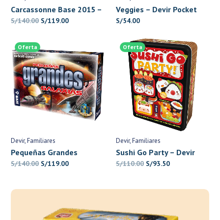
Carcassonne Base 2015 –
Veggies – Devir Pocket
Devir
El
El
S/
140.00
S/
119.00
S/
54.00
precio
precio
original
actual
Oferta
Oferta
era:
es:
S/140.00.
S/119.00.
Devir
Familiares
Devir
Familiares
Pequeñas Grandes
Sushi Go Party – Devir
Galaxias – Devir
El
El
El
El
S/
140.00
S/
119.00
S/
110.00
S/
93.50
precio
precio
precio
precio
original
actual
original
actual
era:
es:
era:
es:
S/140.00.
S/119.00.
S/110.00.
S/93.50.