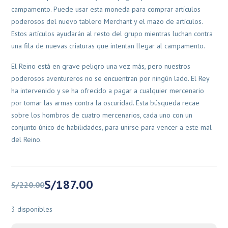
campamento. Puede usar esta moneda para comprar artículos
poderosos del nuevo tablero Merchant y el mazo de artículos.
Estos artículos ayudarán al resto del grupo mientras luchan contra
una fila de nuevas criaturas que intentan llegar al campamento.
El Reino está en grave peligro una vez más, pero nuestros
poderosos aventureros no se encuentran por ningún lado. El Rey
ha intervenido y se ha ofrecido a pagar a cualquier mercenario
por tomar las armas contra la oscuridad. Esta búsqueda recae
sobre los hombros de cuatro mercenarios, cada uno con un
conjunto único de habilidades, para unirse para vencer a este mal
del Reino.
El
El
S/
187.00
S/
220.00
precio
precio
original
actual
3 disponibles
era:
es: