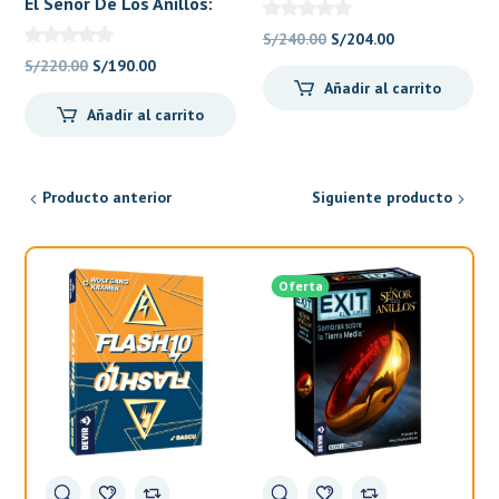
– Bumblebee
El Señor De Los Anillos:
Aventuras hacia el Monte
El
El
S/
240.00
S/
204.00
del Destino – Devir
El
El
precio
precio
S/
220.00
S/
190.00
Añadir al carrito
precio
precio
original
actual
Añadir al carrito
original
actual
era:
es:
era:
es:
S/240.00.
S/204.00.
S/220.00.
S/190.00.
Producto anterior
Siguiente producto
Oferta