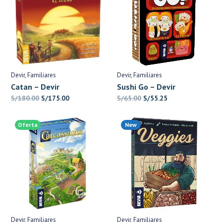
Devir
Familiares
Devir
Familiares
Catan – Devir
Sushi Go – Devir
El
El
El
El
S/
180.00
S/
175.00
S/
65.00
S/
55.25
precio
precio
precio
precio
original
actual
original
actual
Oferta
New
era:
es:
era:
es:
S/180.00.
S/175.00.
S/65.00.
S/55.25.
Devir
Familiares
Devir
Familiares