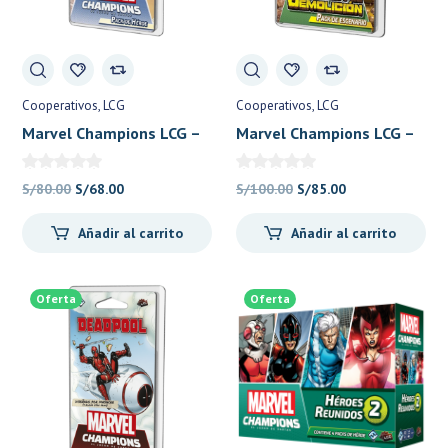
Cooperativos
LCG
Cooperativos
LCG
Marvel Champions LCG –
Marvel Champions LCG –
Angel – Fantasy Flight
Brigada de Demolición –
Fantasy Flight
El
El
El
El
S/
80.00
S/
68.00
S/
100.00
S/
85.00
precio
precio
precio
precio
Añadir al carrito
Añadir al carrito
original
actual
original
actual
era:
es:
era:
es:
S/80.00.
S/68.00.
S/100.00.
S/85.00.
Oferta
Oferta