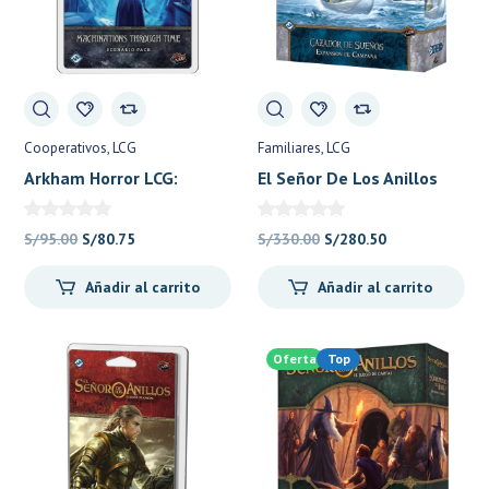
Cooperativos
LCG
Familiares
LCG
Arkham Horror LCG:
El Señor De Los Anillos
Scenario Pack:
LCG Expansión de
Machinations Through
Campaña: Cazador de
El
El
El
El
S/
95.00
S/
80.75
S/
330.00
S/
280.50
Time – Fantasy Flight
Sueños – Fantasy Flight
precio
precio
precio
precio
Añadir al carrito
Añadir al carrito
original
actual
original
actual
era:
es:
era:
es:
S/95.00.
S/80.75.
S/330.00.
S/280.50.
Oferta
Top