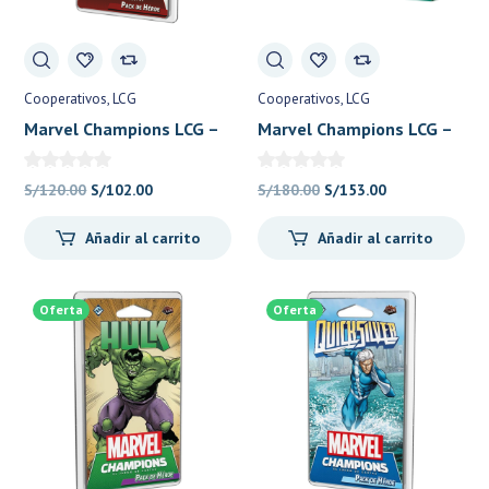
Cooperativos
LCG
Cooperativos
LCG
Marvel Champions LCG –
Marvel Champions LCG –
Deadpool – Fantasy
Heroes Reunidos 2 –
Flight
Fantasy Flight
El
El
El
El
S/
120.00
S/
102.00
S/
180.00
S/
153.00
precio
precio
precio
precio
Añadir al carrito
Añadir al carrito
original
actual
original
actual
era:
es:
era:
es:
S/120.00.
S/102.00.
S/180.00.
S/153.00.
Oferta
Oferta