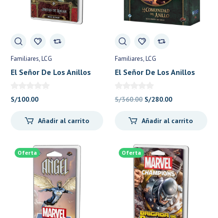
Familiares
LCG
Familiares
LCG
El Señor De Los Anillos
El Señor De Los Anillos
LCG Jinetes De Rohan
LCG, La Comunidad del
Mazo De Inicio – Fantasy
Anillo Exp Saga – Fantasy
El
El
S/
100.00
S/
360.00
S/
280.00
Flight
Flight
precio
precio
Añadir al carrito
Añadir al carrito
original
actual
era:
es:
S/360.00.
S/280.00.
Oferta
Oferta