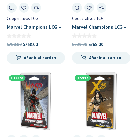
Cooperativos
LCG
Cooperativos
LCG
Marvel Champions LCG –
Marvel Champions LCG –
Rogue – Fantasy Flight
Viuda Negra – Fantasy
Flight
El
El
El
El
S/
80.00
S/
68.00
S/
80.00
S/
68.00
precio
precio
precio
precio
Añadir al carrito
Añadir al carrito
original
actual
original
actual
era:
es:
era:
es:
S/80.00.
S/68.00.
S/80.00.
S/68.00.
Oferta
Oferta