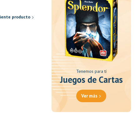
00.
S/140.00.
S/100.00.
S/85.00.
iente producto
Tenemos para tí
Juegos de Cartas
Ver más