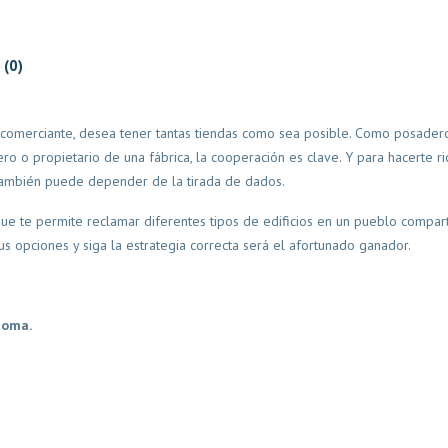
 (0)
omerciante, desea tener tantas tiendas como sea posible. Como posader
ro o propietario de una fábrica, la cooperación es clave. Y para hacerte r
también puede depender de la tirada de dados.
e te permite reclamar diferentes tipos de edificios en un pueblo compart
us opciones y siga la estrategia correcta será el afortunado ganador.
ioma.