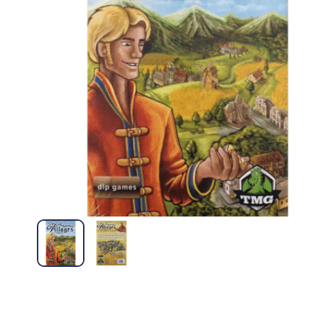
Familiares
Devir
Familiares
Virus – Mar Ludico
Veggies – De
S/
60.00
S/
54.00
Leer más
Añad