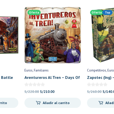
Oferta
Oferta
Top
Euros
Familiares
Competitivos
Euro
 Battle
Aventureros Al Tren – Days Of
Zapotec (Ing) 
 Slugfest
Wonder
El
El
El
S/
220.00
S/
210.00
S/
260.00
S/
140.
o
precio
precio
precio
rrito
Añadir al carrito
Añadi
al
original
actual
origina
era:
es:
era: