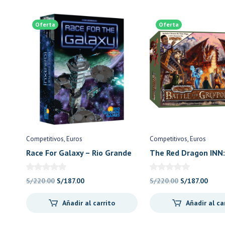
Oferta
Oferta
Competitivos
Euros
Competitivos
Euros
Race For Galaxy – Rio Grande
The Red Dragon INN:
Games
For Greyport (Ing) –
Games
El
El
El
El
S/
220.00
S/
187.00
S/
220.00
S/
187.00
precio
precio
precio
preci
Añadir al carrito
Añadir al ca
original
actual
original
actu
era:
es:
era:
es: