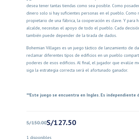
desea tener tantas tiendas como sea posible. Como posade
dinero solo si hay suficientes personas en el pueblo. Como 
propietario de una fábrica, la cooperación es clave. Y para 
alcalde, necesitas el apoyo de todo el pueblo. Cada decisi
también puede depender de la tirada de dados.
Devir
Familiares
Familiares
Bohemian Villages es un juego táctico de lanzamiento de d
vir Pocket
Ex Libris – Devir
Gigamo
reclamar diferentes tipos de edificios en un pueblo compart
poderes de esos edificios. Al final, el jugador que evalúe m
siga la estrategia correcta será el afortunado ganador.
El
El
S/
280.00
S/
238.00
S/
100.00
precio
precio
ir al carrito
Añadir al carrito
original
actual
era:
es:
**Este juego se encuentra en Ingles. Es independiente d
S/280.00.
S/238.00.
El
El
S/
127.50
S/
150.00
precio
precio
original
actual
1 disponibles