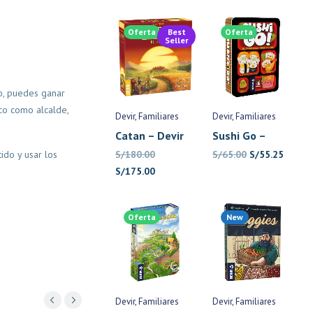
Oferta
Best
Oferta
Seller
o, puedes ganar
ico como alcalde,
Devir
Familiares
Devir
Familiares
Catan – Devir
Sushi Go –
Devir
El
El
ido y usar los
S/
180.00
S/
65.00
S/
55.25
El
El
precio
precio
S/
175.00
precio
precio
original
actual
original
actual
era:
es:
Oferta
New
era:
es:
S/65.00.
S/55.2
S/180.00.
S/175.00.
Devir
Familiares
Devir
Familiares