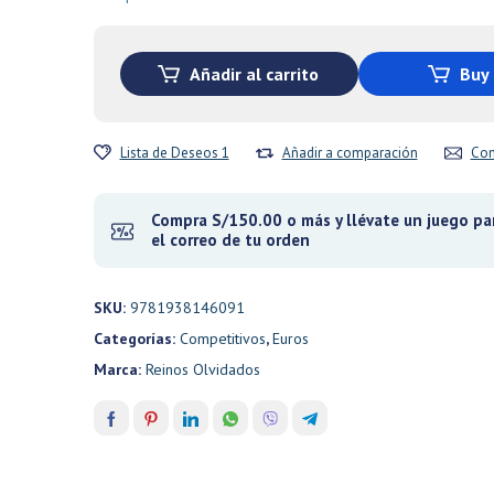
era:
es:
S/150.00.
S/127.50.
Añadir al carrito
Buy
Lista de Deseos 1
Añadir a comparación
Con
Compra S/150.00 o más y llévate un juego par
el correo de tu orden
SKU:
9781938146091
Categorías:
Competitivos
,
Euros
Marca:
Reinos Olvidados