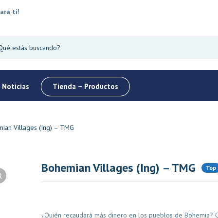
ara tí!
 Noticias
Tienda – Productos
ian Villages (Ing) – TMG
Bohemian Villages (Ing) – TMG
Top
Oferta
Top
Oferta
¿Quién recaudará más dinero en los pueblos de Bohemia? 