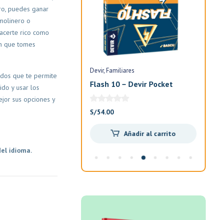
ro, puedes ganar
molinero o
hacerte rico como
ón que tomes
Devir
Familiares
Devi
ados que te permite
n
Flash 10 – Devir Pocket
Exi
ido y usar los
Ani
ejor sus opciones y
El
El
S/
85.00
S/
54.00
S/
7
precio
precio
Añadir al carrito
Añadir al carrito
original
actual
era:
es:
el idioma.
S/100.00.
S/85.00.