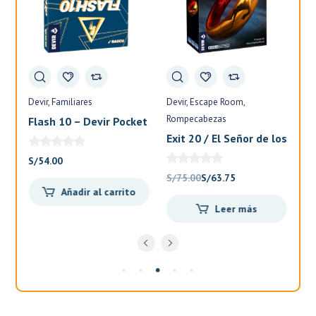
Devir
Familiares
Devir
Escape Room
Fa
Rompecabezas
Flash 10 – Devir Pocket
El
Exit 20 / El Señor de los
Anillos – Devir
S/
54.00
S/
El
El
S/
75.00
S/
63.75
Añadir al carrito
precio
precio
Leer más
original
actual
.
era:
es:
S/75.00.
S/63.75.