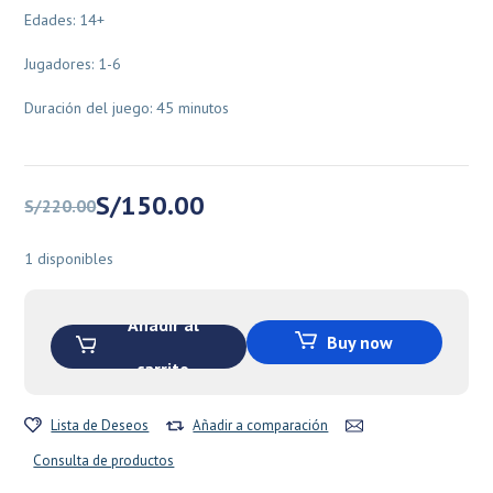
Edades: 14+
Jugadores: 1-6
Duración del juego: 45 minutos
El
El
S/
150.00
S/
220.00
precio
precio
original
actual
1 disponibles
era:
es:
S/220.00.
S/150.00.
Añadir al
Buy now
carrito
Lista de Deseos
Añadir a comparación
Consulta de productos