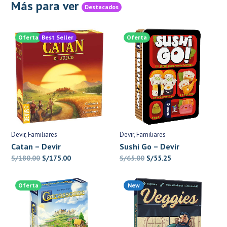
Más para ver
Destacados
Oferta
Best Seller
Oferta
Devir
Familiares
Devir
Familiares
Catan – Devir
Sushi Go – Devir
El
El
El
El
S/
180.00
S/
175.00
S/
65.00
S/
55.25
precio
precio
precio
precio
original
actual
original
actual
Oferta
New
era:
es:
era:
es:
S/180.00.
S/175.00.
S/65.00.
S/55.25.