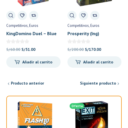
Competitivos
Euros
Competitivos
Euros
KingDomino Duel – Blue
Prosperity (Ing)
Orange
El
El
El
El
S/
60.00
S/
51.00
S/
200.00
S/
170.00
precio
precio
precio
precio
Añadir al carrito
Añadir al carrito
original
actual
original
actual
era:
es:
era:
es:
S/60.00.
S/51.00.
S/200.00.
S/170.00.
Producto anterior
Siguiente producto
Oferta