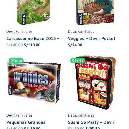
Devir
Familiares
Devir
Familiares
Carcassonne Base 2015 –
Veggies – Devir Pocket
Devir
El
El
S/
140.00
S/
119.00
S/
54.00
precio
precio
original
actual
Oferta
Oferta
era:
es:
S/140.00.
S/119.00.
Devir
Familiares
Devir
Familiares
Pequeñas Grandes
Sushi Go Party – Devir
Galaxias – Devir
El
El
El
El
S/
140.00
S/
119.00
S/
110.00
S/
93.50