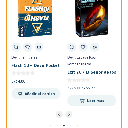
Devir
Familiares
Devir
Escape Room
Fa
Rompecabezas
Flash 10 – Devir Pocket
El
Exit 20 / El Señor de los
Anillos – Devir
S/
54.00
S/
El
El
S/
75.00
S/
63.75
Añadir al carrito
precio
precio
Leer más
original
actual
.
era:
es:
S/75.00.
S/63.75.