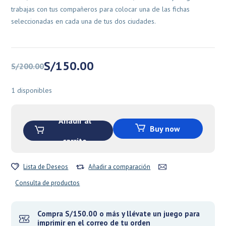
trabajas con tus compañeros para colocar una de las fichas
seleccionadas en cada una de tus dos ciudades.
El
El
S/
150.00
S/
200.00
precio
precio
original
actual
1 disponibles
era:
es:
S/200.00.
S/150.00.
Añadir al
Buy now
carrito
Lista de Deseos
Añadir a comparación
Consulta de productos
Compra S/150.00 o más y llévate un juego para
imprimir en el correo de tu orden