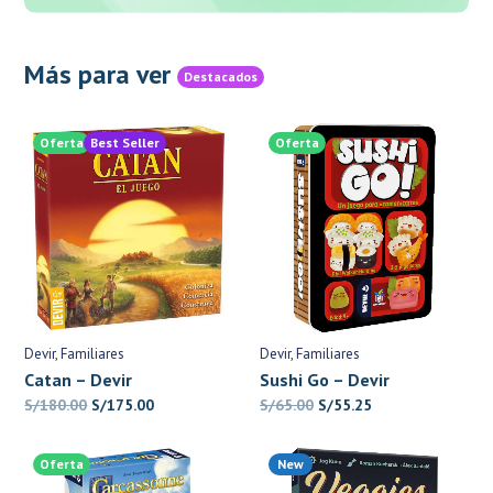
Más para ver
Destacados
Oferta
Best Seller
Oferta
Devir
Familiares
Devir
Familiares
Catan – Devir
Sushi Go – Devir
El
El
El
El
S/
180.00
S/
175.00
S/
65.00
S/
55.25
precio
precio
precio
precio
original
actual
original
actual
Oferta
New
era:
es:
era:
es: