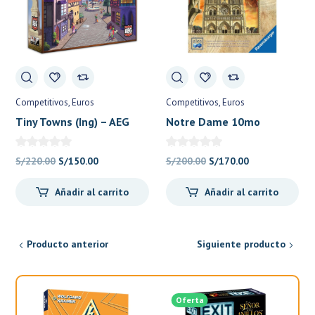
Competitivos
Euros
Competitivos
Euros
Tiny Towns (Ing) – AEG
Notre Dame 10mo
aniversario –
Ravensburger
El
El
El
El
S/
220.00
S/
150.00
S/
200.00
S/
170.00
precio
precio
precio
precio
Añadir al carrito
Añadir al carrito
original
actual
original
actual
era:
es:
era:
es:
S/220.00.
S/150.00.
S/200.00.
S/170.00.
Producto anterior
Siguiente producto
Oferta