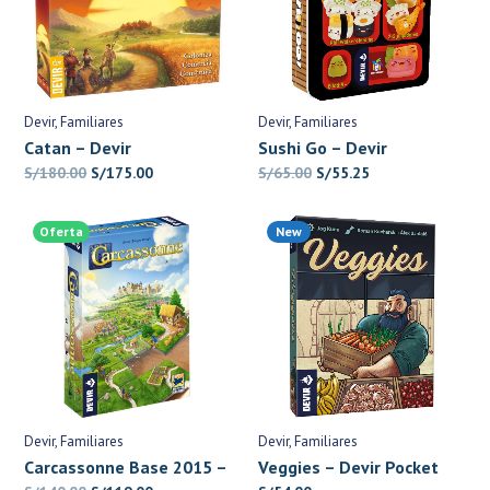
Devir
Familiares
Devir
Familiares
Catan – Devir
Sushi Go – Devir
El
El
El
El
S/
180.00
S/
175.00
S/
65.00
S/
55.25
precio
precio
precio
precio
original
actual
original
actual
Oferta
New
era:
es:
era:
es:
S/180.00.
S/175.00.
S/65.00.
S/55.25.
Devir
Familiares
Devir
Familiares
Carcassonne Base 2015 –
Veggies – Devir Pocket