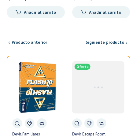
precio
precio
precio
precio
Añadir al carrito
Añadir al carrito
original
actual
original
actual
era:
es:
era:
es:
S/60.00.
S/51.00.
S/60.00.
S/40.00.
Producto anterior
Siguiente producto
Oferta
Devir
Familiares
Devir
Escape Room
Fa