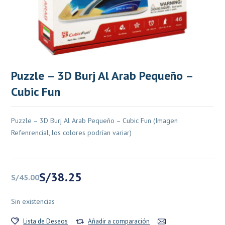
Puzzle – 3D Burj Al Arab Pequeño –
Cubic Fun
Puzzle – 3D Burj Al Arab Pequeño – Cubic Fun (Imagen
Refenrencial, los colores podrían variar)
El
El
S/
38.25
S/
45.00
precio
precio
original
actual
Sin existencias
era:
es:
S/45.00.
S/38.25.
Lista de Deseos
Añadir a comparación