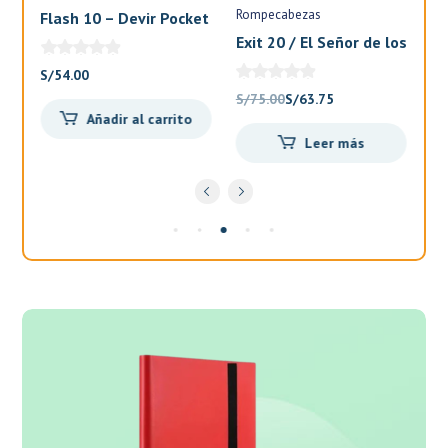
Rompecabezas
Flash 10 – Devir Pocket
El
Exit 20 / El Señor de los
Anillos – Devir
S/
54.00
S/
El
El
S/
75.00
S/
63.75
Añadir al carrito
precio
precio
Leer más
original
actual
.
era:
es:
S/75.00.
S/63.75.