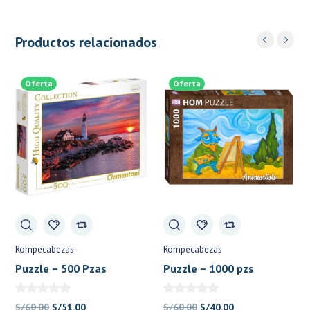
Productos relacionados
Oferta
Oferta
Rompecabezas
Rompecabezas
Puzzle – 500 Pzas
Puzzle – 1000 pzs
Portland Head Light HQ –
Animartists – Vincent van
Clementoni
Goat – HOM
El
El
El
El
S/
60.00
S/
51.00
S/
60.00
S/
40.00