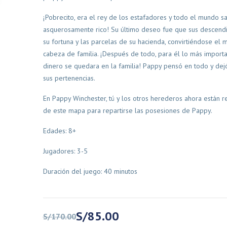
¡Pobrecito, era el rey de los estafadores y todo el mundo s
asquerosamente rico! Su último deseo fue que sus descendi
su fortuna y las parcelas de su hacienda, convirtiéndose el 
cabeza de familia. ¡Después de todo, para él lo más import
dinero se quedara en la familia! Pappy pensó en todo y de
Devir
Familiares
Familiares
sus pertenencias.
vir Pocket
Ex Libris – Devir
Gigamo
En Pappy Winchester, tú y los otros herederos ahora están 
de este mapa para repartirse las posesiones de Pappy.
El
El
S/
280.00
S/
238.00
S/
100.00
precio
precio
Edades: 8+
ir al carrito
Añadir al carrito
original
actual
Jugadores: 3-5
era:
es:
S/280.00.
S/238.00.
Duración del juego: 40 minutos
El
El
S/
85.00
S/
170.00