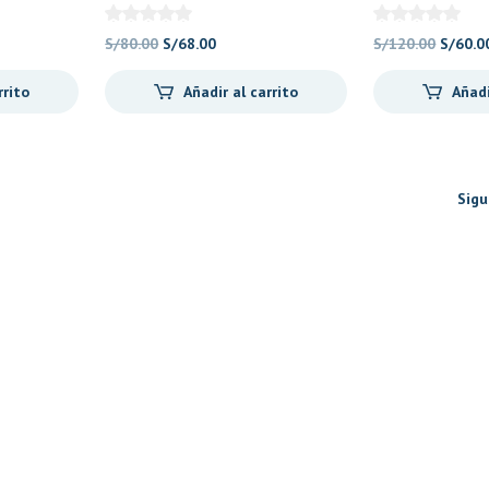
Pandasaurus Games
El
El
El
S/
80.00
S/
68.00
S/
120.00
S/
60.0
precio
precio
precio
rrito
Añadir al carrito
Añadi
original
actual
origina
era:
es:
era:
.
S/80.00.
S/68.00.
S/120.
Sigu