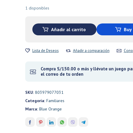
precio
precio
original
actual
1 disponibles
era:
es:
S/170.00.
S/85.00.
Añadir al carrito
Buy
Lista de Deseos
Añadir a comparación
Consu
Compra S/150.00 o más y llévate un juego par
el correo de tu orden
SKU:
803979077031
Categoría:
Familiares
Marca:
Blue Orange