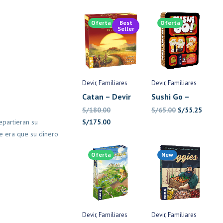
Oferta
Best
Oferta
Seller
Devir
Familiares
Devir
Familiares
Catan – Devir
Sushi Go –
Devir
El
El
S/
180.00
S/
65.00
S/
55.25
El
El
precio
precio
epartieran su
S/
175.00
precio
precio
original
actual
te era que su dinero
original
actual
era:
es:
Oferta
New
era:
es:
S/65.00.
S/55.2
S/180.00.
S/175.00.
Devir
Familiares
Devir
Familiares