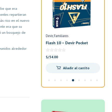
abe que era
entes repartieran
más rico en el nuevo
ante era que su
jó un bosquejo de
Devir
Familiares
Devi
n
Flash 10 – Devir Pocket
Exi
Ani
reunidos alrededor
El
El
S/
85.00
S/
54.00
S/
7
precio
precio
Añadir al carrito
Añadir al carrito
original
actual
era:
es:
S/100.00.
S/85.00.