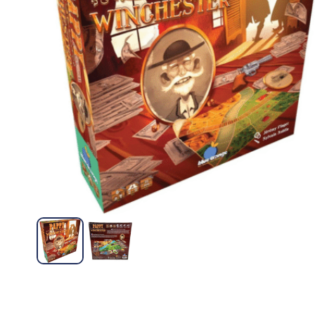
Familiares
Devir
Familiares
Virus – Mar Ludico
Veggies – De
S/
60.00
S/
54.00
Leer más
Añad