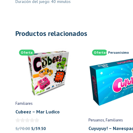
Duración del juego: 40 minutos
Productos relacionados
Oferta
Oferta
Peruanísimo
Familiares
Cubeez – Mar Ludico
Peruanos
Familiares
Cuyuyuy! – Navespac
El
El
S/
70.00
S/
59.50