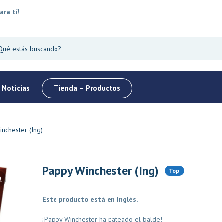
ara tí!
 Noticias
Tienda – Productos
nchester (Ing)
Pappy Winchester (Ing)
Top
Oferta
Top
Oferta
Este producto está en Inglés.
¡Pappy Winchester ha pateado el balde!