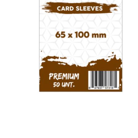
Familiares
Devir
Familiares
Virus – Mar Ludico
Veggies – De
S/
60.00
S/
54.00
Leer más
Añad