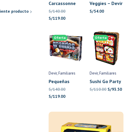
Carcassonne
Veggies – Devir
Base 2015 –
Pocket
S/
140.00
S/
54.00
iente producto
Devir
El
El
S/
119.00
precio
precio
original
actual
Oferta
Oferta
era:
es:
S/140.00.
S/119.00.
Devir
Familiares
Devir
Familiares
Pequeñas
Sushi Go Party
Grandes
– Devir
El
El
S/
140.00
S/
110.00
S/
93.50
Galaxias –
El
El
precio
preci
S/
119.00
Devir
precio
precio
original
actu
original
actual
era:
es:
era:
es:
S/110.00.
S/93.
S/140.00.
S/119.00.