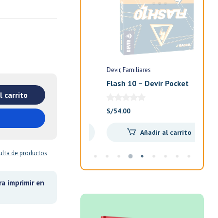
Devir
Familiares
Devi
n
Flash 10 – Devir Pocket
Exi
Ani
l carrito
El
El
S/
85.00
S/
54.00
S/
7
precio
precio
Añadir al carrito
Añadir al carrito
original
actual
era:
es:
lta de productos
S/100.00.
S/85.00.
a imprimir en