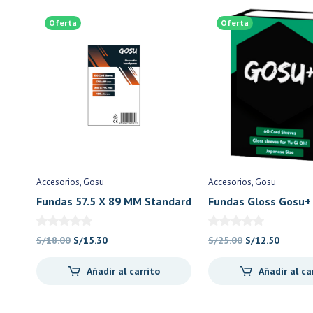
Oferta
Oferta
Accesorios
Gosu
Accesorios
Gosu
Fundas 57.5 X 89 MM Standard
Fundas Gloss Gosu+
USA Chimera Premium (100
Size – Green (pack 6
Cnt.) Naranja – Gosu
– Gosu
El
El
El
El
S/
18.00
S/
15.30
S/
25.00
S/
12.50
precio
precio
precio
precio
Añadir al carrito
Añadir al ca
original
actual
original
actual
era:
es:
era:
es:
S/18.00.
S/15.30.
S/25.00.
S/12.50