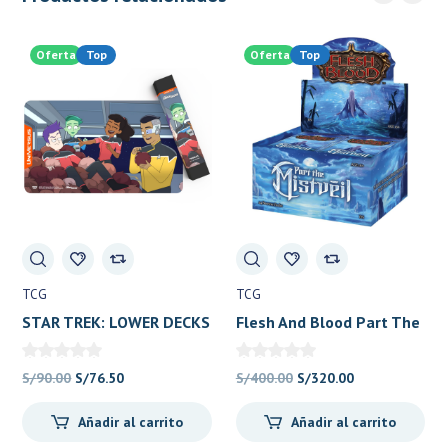
Oferta
Top
Oferta
Top
TCG
TCG
STAR TREK: LOWER DECKS
Flesh And Blood Part The
Playmat: Tribbles
Mistveil 24 Booster Packs
El
El
El
El
S/
90.00
S/
76.50
S/
400.00
S/
320.00
precio
precio
precio
precio
Añadir al carrito
Añadir al carrito
original
actual
original
actual