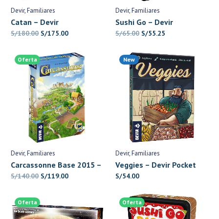
Devir
Familiares
Devir
Familiares
Catan – Devir
Sushi Go – Devir
El
El
El
El
S/
180.00
S/
175.00
S/
65.00
S/
55.25
precio
precio
precio
precio
original
actual
original
actual
Oferta
New
era:
es:
era:
es:
S/180.00.
S/175.00.
S/65.00.
S/55.25.
Devir
Familiares
Devir
Familiares
Carcassonne Base 2015 –
Veggies – Devir Pocket
Devir
El
El
S/
140.00
S/
119.00
S/
54.00
precio
precio
original
actual
Oferta
Oferta
era:
es: