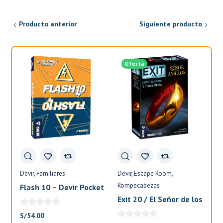
era:
es:
era:
es:
S/90.00.
S/76.50.
S/400.00.
S/320.00.
Producto anterior
Siguiente producto
Oferta
Devir
Familiares
Devir
Escape Room
Fa
Rompecabezas
Flash 10 – Devir Pocket
El
Exit 20 / El Señor de los
Anillos – Devir
S/
54.00
S/