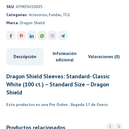
Shield
SKU:
ATMDSH10005
cantidad
Categorías:
Accesorios
,
Fundas
,
TCG
Marca:
Dragon Shield
Información
Descripción
Valoraciones (0)
adicional
Dragon Shield Sleeves: Standard- Classic
White (100 ct.) – Standard Size – Dragon
Shield
Este productro es una Pre Orden.: llegada 17 de Enero.
Productos relacionados