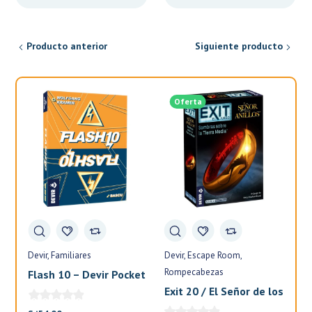
era:
es:
era:
es:
S/16.00.
S/13.60.
S/18.00.
S/15.30.
Producto anterior
Siguiente producto
Oferta
Devir
Familiares
Devir
Escape Room
Fa
Rompecabezas
Flash 10 – Devir Pocket
El
Exit 20 / El Señor de los
Anillos – Devir