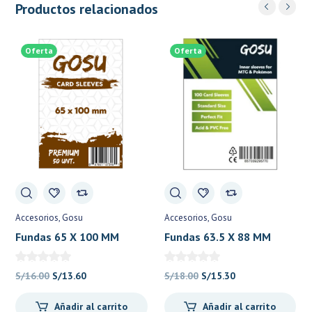
Productos relacionados
Oferta
Oferta
Accesorios
Gosu
Accesorios
Gosu
Fundas 65 X 100 MM
Fundas 63.5 X 88 MM
Premium (50 Cnt) Marrón
Premium (100 Ctn.) Verde
– Gosu
(MTG – Pokemon –
El
El
El
El
S/
16.00
S/
13.60
S/
18.00
S/
15.30
Others) – Gosu
precio
precio
precio
precio
Añadir al carrito
Añadir al carrito
original
actual
original
actual