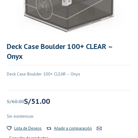
Deck Case Boulder 100+ CLEAR –
Onyx
Deck Case Boulder 100+ CLEAR – Onyx
El
El
S/
51.00
S/
60.00
precio
precio
original
actual
Sin existencias
era:
es:
S/60.00.
S/51.00.
Lista de Deseos
Añadir a comparación