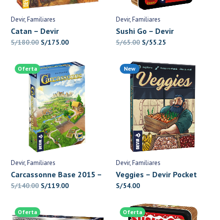
Devir
Familiares
Devir
Familiares
Catan – Devir
Sushi Go – Devir
El
El
El
El
S/
180.00
S/
175.00
S/
65.00
S/
55.25
precio
precio
precio
precio
original
actual
original
actual
Oferta
New
era:
es:
era:
es:
S/180.00.
S/175.00.
S/65.00.
S/55.25.
Devir
Familiares
Devir
Familiares
Carcassonne Base 2015 –
Veggies – Devir Pocket
Devir
El
El
S/
140.00
S/
119.00
S/
54.00
precio
precio
original
actual
Oferta
Oferta