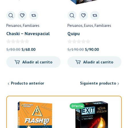
Peruanos
Familiares
Peruanos
Euros
Familiares
Chaski – Navespacial
Quipu
El
El
El
El
S/
80.00
S/
68.00
S/
190.00
S/
90.00
precio
precio
precio
precio
Añadir al carrito
Añadir al carrito
original
actual
original
actual
era:
es:
era:
es:
S/80.00.
S/68.00.
S/190.00.
S/90.00.
Producto anterior
Siguiente producto
Oferta