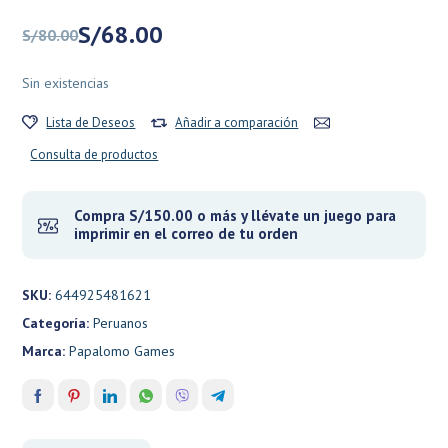
El
El
S/
68.00
S/
80.00
precio
precio
original
actual
Sin existencias
era:
es:
S/80.00.
S/68.00.
Lista de Deseos
Añadir a comparación
Consulta de productos
Compra S/150.00 o más y llévate un juego para
imprimir en el correo de tu orden
SKU:
644925481621
Categoría:
Peruanos
Marca:
Papalomo Games