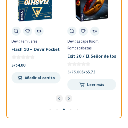
Devir
Familiares
Devir
Escape Room
Fa
Rompecabezas
Flash 10 – Devir Pocket
El
Exit 20 / El Señor de los
Anillos – Devir
S/
54.00
S/
El
El
S/
75.00
S/
63.75
Añadir al carrito
precio
precio
Leer más
original
actual
.
era:
es:
S/75.00.
S/63.75.