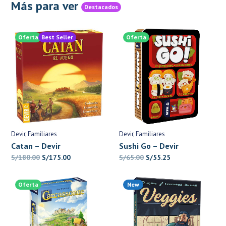
Más para ver
Destacados
Oferta
Best Seller
Oferta
Devir
Familiares
Devir
Familiares
Catan – Devir
Sushi Go – Devir
El
El
El
El
S/
180.00
S/
175.00
S/
65.00
S/
55.25
precio
precio
precio
precio
original
actual
original
actual
Oferta
New
era:
es:
era:
es:
S/180.00.
S/175.00.
S/65.00.
S/55.25.