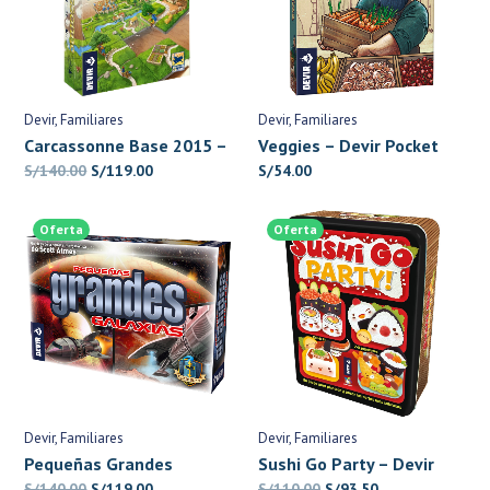
Devir
Familiares
Devir
Familiares
Carcassonne Base 2015 –
Veggies – Devir Pocket
Devir
El
El
S/
140.00
S/
119.00
S/
54.00
precio
precio
original
actual
Oferta
Oferta
era:
es:
S/140.00.
S/119.00.
Devir
Familiares
Devir
Familiares
Pequeñas Grandes
Sushi Go Party – Devir
Galaxias – Devir
El
El
El
El
S/
140.00
S/
119.00
S/
110.00
S/
93.50