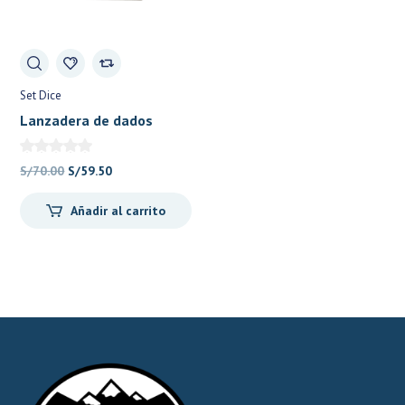
Set Dice
Lanzadera de dados
Jugando Rojo – Reinos
Olvidados 27cm
El
El
S/
70.00
S/
59.50
precio
precio
Añadir al carrito
original
actual
era:
es:
S/70.00.
S/59.50.