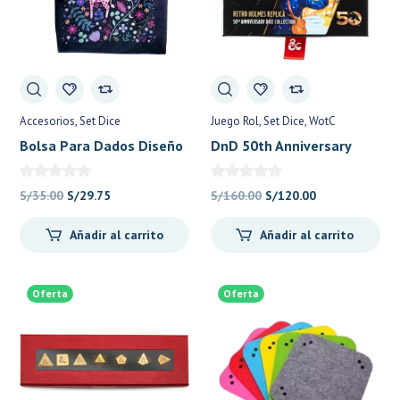
Accesorios
Set Dice
Juego Rol
Set Dice
WotC
Bolsa Para Dados Diseño
DnD 50th Anniversary
Tarot Art: Jirafas – Set
Dice Collection: Retro
Dice – Reinos Olvidados
Holmes Replica (Dice Set)
El
El
El
El
S/
35.00
S/
29.75
S/
160.00
S/
120.00
– Wizards of the Coast
precio
precio
precio
precio
Añadir al carrito
Añadir al carrito
original
actual
original
actual
era:
es:
era:
es:
S/35.00.
S/29.75.
S/160.00.
S/120.00.
Oferta
Oferta