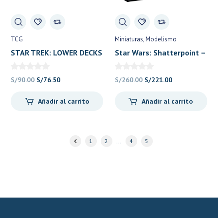
TCG
Miniaturas
Modelismo
STAR TREK: LOWER DECKS
Star Wars: Shatterpoint –
Playmat: Tribbles
Ee Chee Wa Maa! Squad
Pack – Reinos Olvidados
El
El
El
El
S/
90.00
S/
76.50
S/
260.00
S/
221.00
precio
precio
precio
precio
Añadir al carrito
Añadir al carrito
original
actual
original
actual
era:
es:
era:
es:
S/90.00.
S/76.50.
S/260.00.
S/221.00.
…
1
2
4
5