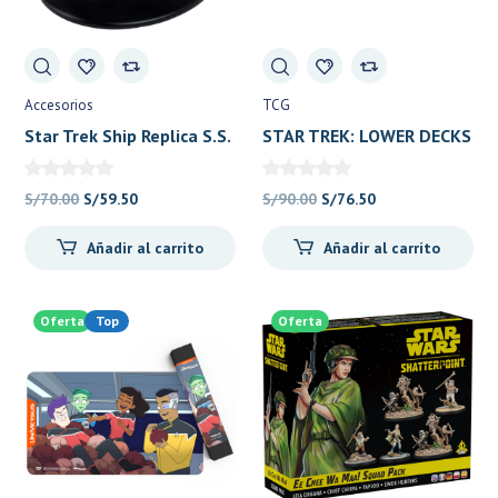
Accesorios
TCG
Star Trek Ship Replica S.S.
STAR TREK: LOWER DECKS
Botany Bay
Playmat: Beckett Mariner
El
El
El
El
S/
70.00
S/
59.50
S/
90.00
S/
76.50
precio
precio
precio
precio
Añadir al carrito
Añadir al carrito
original
actual
original
actual
era:
es:
era:
es:
S/70.00.
S/59.50.
S/90.00.
S/76.50.
Oferta
Top
Oferta