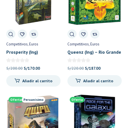
Competitivos
Euros
Competitivos
Euros
Prosperity (Ing)
Queenz (Ing) – Rio Grande
Games
El
El
El
El
S/
200.00
S/
170.00
S/
220.00
S/
187.00
precio
precio
precio
precio
Añadir al carrito
Añadir al carrito
original
actual
original
actual
era:
es:
era:
es:
S/200.00.
S/170.00.
S/220.00.
S/187.00.
Oferta
Peruanísimo
Oferta