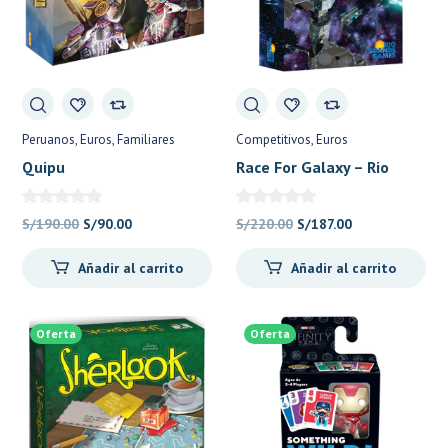
Peruanos
Euros
Familiares
Competitivos
Euros
Quipu
Race For Galaxy – Rio
Grande Games
El
El
El
El
S/
190.00
S/
90.00
S/
220.00
S/
187.00
precio
precio
precio
precio
Añadir al carrito
Añadir al carrito
original
actual
original
actual
era:
es:
era:
es:
S/190.00.
S/90.00.
S/220.00.
S/187.00.
Oferta
Oferta