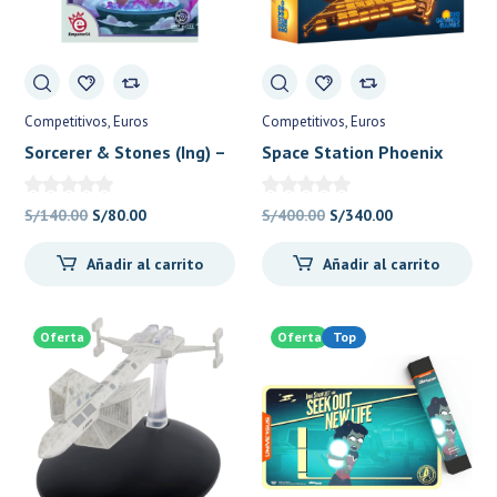
Competitivos
Euros
Competitivos
Euros
Sorcerer & Stones (Ing) –
Space Station Phoenix
Deep Water Games
(Ing) – Rio Grande Games
El
El
El
El
S/
140.00
S/
80.00
S/
400.00
S/
340.00
precio
precio
precio
precio
Añadir al carrito
Añadir al carrito
original
actual
original
actual
era:
es:
era:
es:
S/140.00.
S/80.00.
S/400.00.
S/340.00.
Oferta
Oferta
Top