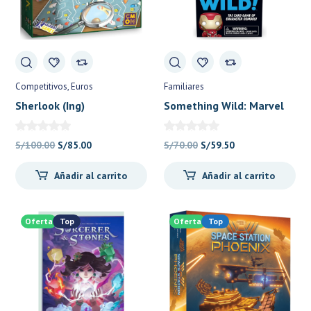
Competitivos
Euros
Familiares
Sherlook (Ing)
Something Wild: Marvel
Infinity Saga (Ing)
El
El
El
El
S/
100.00
S/
85.00
S/
70.00
S/
59.50
precio
precio
precio
precio
Añadir al carrito
Añadir al carrito
original
actual
original
actual
era:
es:
era:
es:
S/100.00.
S/85.00.
S/70.00.
S/59.50.
Oferta
Top
Oferta
Top